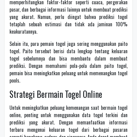
memperhitungkan faktor-faktor seperti cuaca, pergerakan
pasar, dan berbagai informasi lainnya untuk membuat prediksi
yang akurat. Namun, perlu diingat bahwa prediksi togel
tetaplah sebuah estimasi dan tidak ada jaminan 100%
keakuratannya.
Selain itu, para pemain togel juga sering menggunakan paito
togel. Paito tersebut berisi data lengkap tentang keluaran
togel sebelumnya dan bisa membantu dalam membuat
prediksi. Dengan memahami pola-pola dalam paito togel,
pemain bisa meningkatkan peluang untuk memenangkan togel
pools.
Strategi Bermain Togel Online
Untuk meningkatkan peluang kemenangan saat bermain togel
online, penting untuk menggunakan data togel terkini dan
prediksi yang akurat. Dengan memanfaatkan informasi
terbaru mengenai keluaran togel dari berbagai pasaran