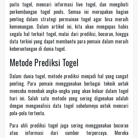
paito togel, mencari informasi live togel, dan mengikuti
perkembangan togel pools. Semua ini merupakan bagian
penting dalam strategi permainan togel agar bisa meraih
kemenangan. Dalam artikel ini, kita akan mengupas habis
segala hal terkait togel, mulai dari prediksi, bocoran, hingga
data terkini yang dapat membantu para pemain dalam meraih
keberuntungan di dunia togel.
Metode Prediksi Togel
Dalam dunia togel, metode prediksi menjadi hal yang sangat
penting. Para pemain menggunakan berbagai teknik untuk
mencoba menebak angka-angka yang akan keluar dalam togel
hari ini. Salah satu metode yang sering digunakan adalah
dengan menganalisis data togel sebelumnya untuk mencari
pola-pola tertentu.
Para ahli prediksi togel juga sering menggunakan bocoran
atau informasi dari sumber terpercaya. Mereka