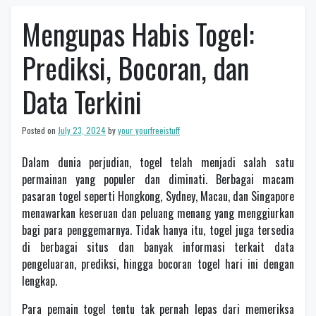
Mengupas Habis Togel:
Prediksi, Bocoran, dan
Data Terkini
Posted on
July 23, 2024
by
your_yourfreeistuff
Dalam dunia perjudian, togel telah menjadi salah satu
permainan yang populer dan diminati. Berbagai macam
pasaran togel seperti Hongkong, Sydney, Macau, dan Singapore
menawarkan keseruan dan peluang menang yang menggiurkan
bagi para penggemarnya. Tidak hanya itu, togel juga tersedia
di berbagai situs dan banyak informasi terkait data
pengeluaran, prediksi, hingga bocoran togel hari ini dengan
lengkap.
Para pemain togel tentu tak pernah lepas dari memeriksa