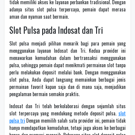
tidak memiliki akses ke layanan perbankan tradisional. Dengan
adanya situs slot pulsa terpercaya, pemain dapat merasa
aman dan nyaman saat bermain.
Slot Pulsa pada Indosat dan Tri
Slot pulsa menjadi pilihan menarik bagi para pemain yang
menggunakan layanan Indosat dan Tri. Kedua provider ini
menawarkan kemudahan dalam bertransaksi menggunakan
pulsa, sehingga pemain dapat menikmati permainan slot tanpa
perlu melakukan deposit melalui bank. Dengan menggunakan
slot pulsa, Anda dapat langsung memainkan berbagai jenis
permainan favorit kapan saja dan di mana saja, menjadikan
pengalaman bermain semakin praktis.
Indosat dan Tri telah berkolaborasi dengan sejumlah situs
slot terpercaya yang mendukung metode deposit pulsa.
slot
pulsa tri
Dengan memilih salah satu provider ini, pemain tidak
hanya mendapatkan kemudahan, tetapi juga akses ke berbagai