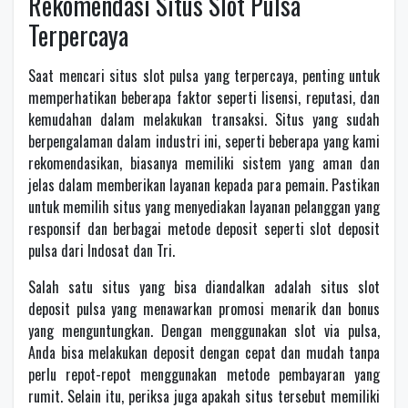
Rekomendasi Situs Slot Pulsa
Terpercaya
Saat mencari situs slot pulsa yang terpercaya, penting untuk
memperhatikan beberapa faktor seperti lisensi, reputasi, dan
kemudahan dalam melakukan transaksi. Situs yang sudah
berpengalaman dalam industri ini, seperti beberapa yang kami
rekomendasikan, biasanya memiliki sistem yang aman dan
jelas dalam memberikan layanan kepada para pemain. Pastikan
untuk memilih situs yang menyediakan layanan pelanggan yang
responsif dan berbagai metode deposit seperti slot deposit
pulsa dari Indosat dan Tri.
Salah satu situs yang bisa diandalkan adalah situs slot
deposit pulsa yang menawarkan promosi menarik dan bonus
yang menguntungkan. Dengan menggunakan slot via pulsa,
Anda bisa melakukan deposit dengan cepat dan mudah tanpa
perlu repot-repot menggunakan metode pembayaran yang
rumit. Selain itu, periksa juga apakah situs tersebut memiliki