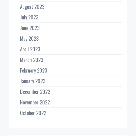
August 2023
July 2023
June 2023
May 2023
April 2023
March 2023
February 2023
January 2023
December 2022
November 2022
October 2022