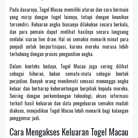
Pada dasarnya, Togel Macau memiliki aturan dan cara bermain
yang mirip dengan togel lainnya, tetapi dengan keunikan
tersendiri. Keluaran angka biasanya dilakukan secara berkala,
dan para pemain dapat melihat hasilnya secara langsung
melalui siaran live draw. Hal ini semakin menarik minat para
penjudi untuk berpartisipasi, karena mereka merasa lebih
terhubung dengan proses pengundian angka.
Dalam konteks budaya, Togel Macau juga sering dilihat
sebagai hiburan, bukan semata-mata sebagai bentuk
perjudian. Banyak orang menikmati sensasi menunggu angka
keluar dan berharap keberuntungan berpihak kepada mereka.
Seiring dengan perkembangan teknologi, akses informasi
terkait hasil keluaran dan data pengeluaran semakin mudah
diakses, menjadikan Togel Macau lebih menarik bagi kalangan
penggemar judi.
Cara Mengakses Keluaran Togel Macau