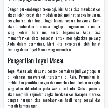
Dengan perkembangan teknologi, kini Anda bisa mendapatkan
akses lebih cepat dan mudah untuk melihat angka keluaran,
pengeluaran, dan hasil Togel Macau secara langsung. Kami
akan memberikan informasi lengkap mengenai nomor-nomor
yang keluar hari ini, serta bagaimana Anda bisa
memanfaatkan data tersebut untuk meningkatkan peluang
Anda dalam permainan. Mari kita eksplorasi lebih lanjut
tentang dunia Togel Macau yang menarik ini.
Pengertian Togel Macau
Togel Macau adalah suatu bentuk permainan judi yang populer
di kalangan masyarakat, terutama di Asia. Permainan ini
melibatkan pemilihan angka dan menebak hasil keluaran angka
yang akan ditentukan pada waktu tertentu. Setiap peserta
akan memilih sejumlah angka berdasarkan harapan mereka,
dengan harapan bisa mendapatkan hasil yang sesuai dan
meraih kemenangan.