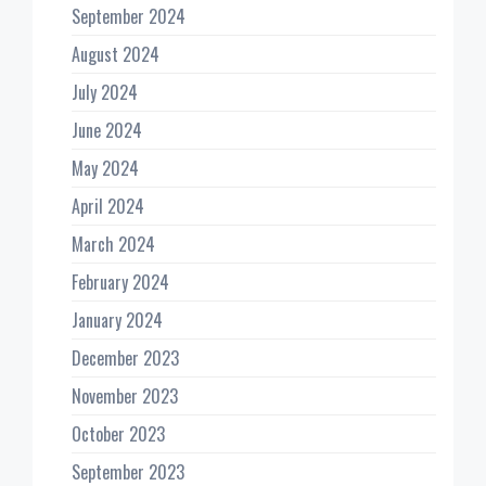
September 2024
August 2024
July 2024
June 2024
May 2024
April 2024
March 2024
February 2024
January 2024
December 2023
November 2023
October 2023
September 2023