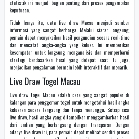
statistik ini menjadi bagian penting dari proses pengambilan
keputusan.
Tidak hanya itu, data live draw Macau menjadi sumber
informasi yang sangat berharga. Melalui siaran langsung,
pemain dapat menyaksikan hasil pengundian secara real-time
dan mencatat angka-angka yang keluar. Ini memberikan
kesempatan untuk langsung menganalisis dan memperbarui
strategi berdasarkan hasil yang didapat saat itu juga,
menjadikan pengalaman bermain lebih interaktif dan menarik.
Live Draw Togel Macau
Live draw togel Macau adalah cara yang sangat populer di
kalangan para penggemar togel untuk mengetahui hasil angka
keluaran secara langsung dan tanpa menunggu. Setiap sesi
live draw, hasil angka yang ditampilkan menggambarkan hasil
dari undian yang berlangsung dengan transparan. Dengan
adanya live draw ini, para pemain dapat melihat sendiri proses