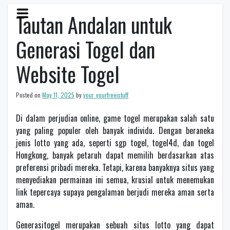
Tautan Andalan untuk
Generasi Togel dan
Website Togel
Posted on
May 11, 2025
by
your_yourfreeistuff
Di dalam perjudian online, game togel merupakan salah satu
yang paling populer oleh banyak individu. Dengan beraneka
jenis lotto yang ada, seperti sgp togel, togel4d, dan togel
Hongkong, banyak petaruh dapat memilih berdasarkan atas
preferensi pribadi mereka. Tetapi, karena banyaknya situs yang
menyediakan permainan ini semua, krusial untuk menemukan
link tepercaya supaya pengalaman berjudi mereka aman serta
aman.
Generasitogel merupakan sebuah situs lotto yang dapat