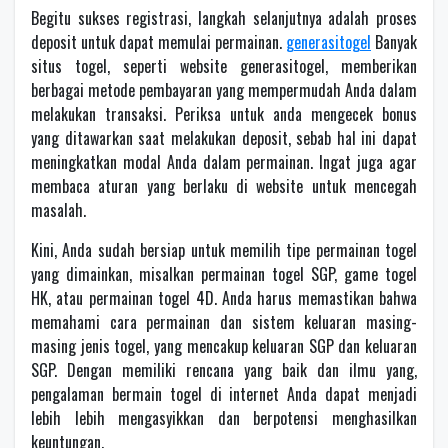
Begitu sukses registrasi, langkah selanjutnya adalah proses
deposit untuk dapat memulai permainan.
generasitogel
Banyak
situs togel, seperti website generasitogel, memberikan
berbagai metode pembayaran yang mempermudah Anda dalam
melakukan transaksi. Periksa untuk anda mengecek bonus
yang ditawarkan saat melakukan deposit, sebab hal ini dapat
meningkatkan modal Anda dalam permainan. Ingat juga agar
membaca aturan yang berlaku di website untuk mencegah
masalah.
Kini, Anda sudah bersiap untuk memilih tipe permainan togel
yang dimainkan, misalkan permainan togel SGP, game togel
HK, atau permainan togel 4D. Anda harus memastikan bahwa
memahami cara permainan dan sistem keluaran masing-
masing jenis togel, yang mencakup keluaran SGP dan keluaran
SGP. Dengan memiliki rencana yang baik dan ilmu yang,
pengalaman bermain togel di internet Anda dapat menjadi
lebih lebih mengasyikkan dan berpotensi menghasilkan
keuntungan.