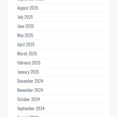
August 2025
July 2025
June 2025
May 2025
April 2025
March 2025
February 2025
January 2025
December 2024
November 2024
October 2024
September 2024