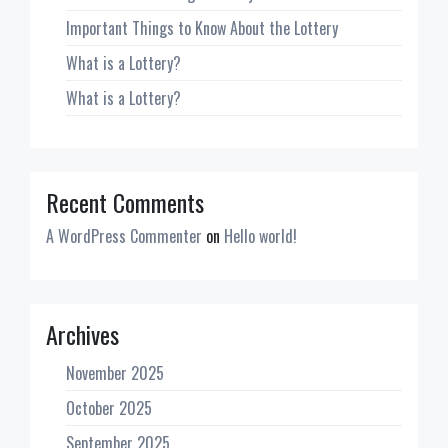
Important Things to Know About the Lottery
What is a Lottery?
What is a Lottery?
Recent Comments
A WordPress Commenter
on
Hello world!
Archives
November 2025
October 2025
September 2025