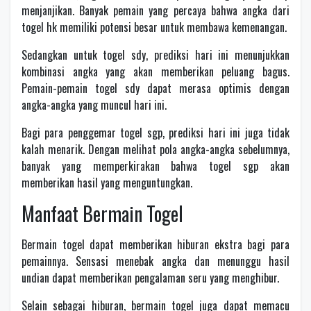
menjanjikan. Banyak pemain yang percaya bahwa angka dari
togel hk memiliki potensi besar untuk membawa kemenangan.
Sedangkan untuk togel sdy, prediksi hari ini menunjukkan
kombinasi angka yang akan memberikan peluang bagus.
Pemain-pemain togel sdy dapat merasa optimis dengan
angka-angka yang muncul hari ini.
Bagi para penggemar togel sgp, prediksi hari ini juga tidak
kalah menarik. Dengan melihat pola angka-angka sebelumnya,
banyak yang memperkirakan bahwa togel sgp akan
memberikan hasil yang menguntungkan.
Manfaat Bermain Togel
Bermain togel dapat memberikan hiburan ekstra bagi para
pemainnya. Sensasi menebak angka dan menunggu hasil
undian dapat memberikan pengalaman seru yang menghibur.
Selain sebagai hiburan, bermain togel juga dapat memacu