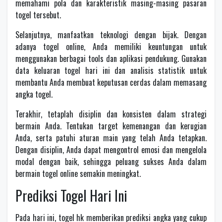
memahami pola dan karakteristik masing-masing pasaran
togel tersebut.
Selanjutnya, manfaatkan teknologi dengan bijak. Dengan
adanya togel online, Anda memiliki keuntungan untuk
menggunakan berbagai tools dan aplikasi pendukung. Gunakan
data keluaran togel hari ini dan analisis statistik untuk
membantu Anda membuat keputusan cerdas dalam memasang
angka togel.
Terakhir, tetaplah disiplin dan konsisten dalam strategi
bermain Anda. Tentukan target kemenangan dan kerugian
Anda, serta patuhi aturan main yang telah Anda tetapkan.
Dengan disiplin, Anda dapat mengontrol emosi dan mengelola
modal dengan baik, sehingga peluang sukses Anda dalam
bermain togel online semakin meningkat.
Prediksi Togel Hari Ini
Pada hari ini, togel hk memberikan prediksi angka yang cukup