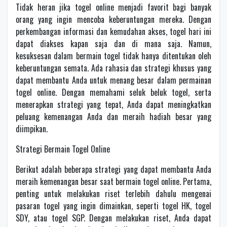
Tidak heran jika togel online menjadi favorit bagi banyak
orang yang ingin mencoba keberuntungan mereka. Dengan
perkembangan informasi dan kemudahan akses, togel hari ini
dapat diakses kapan saja dan di mana saja. Namun,
kesuksesan dalam bermain togel tidak hanya ditentukan oleh
keberuntungan semata. Ada rahasia dan strategi khusus yang
dapat membantu Anda untuk menang besar dalam permainan
togel online. Dengan memahami seluk beluk togel, serta
menerapkan strategi yang tepat, Anda dapat meningkatkan
peluang kemenangan Anda dan meraih hadiah besar yang
diimpikan.
Strategi Bermain Togel Online
Berikut adalah beberapa strategi yang dapat membantu Anda
meraih kemenangan besar saat bermain togel online. Pertama,
penting untuk melakukan riset terlebih dahulu mengenai
pasaran togel yang ingin dimainkan, seperti togel HK, togel
SDY, atau togel SGP. Dengan melakukan riset, Anda dapat